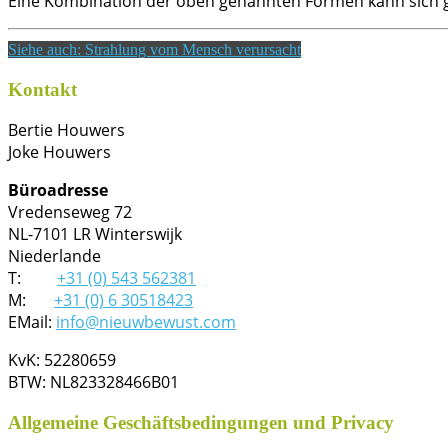
Eine Kombination der oben genannten Formen kann sich ge
Siehe auch: Strahlung vom Mensch verursacht
Kontakt
Bertie Houwers
Joke Houwers
Büroadresse
Vredenseweg 72
NL-7101 LR Winterswijk
Niederlande
T:
+31 (0) 543 562381
M:
+31 (0) 6 30518423
EMail:
info@nieuwbewust.com
KvK: 52280659
BTW: NL823328466B01
Allgemeine Geschäftsbedingungen und Privacy