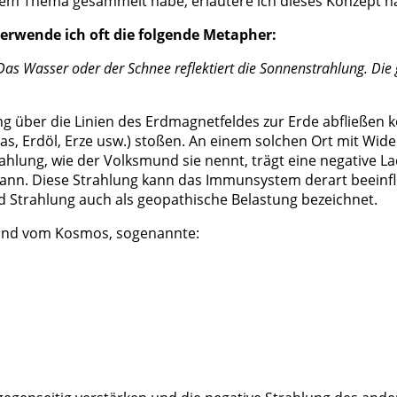
iesem Thema gesammelt habe, erläutere ich dieses Konzept n
erwende ich oft die folgende Metapher:
e. Das Wasser oder der Schnee reflektiert die Sonnenstrahlung. 
ber die Linien des Erdmagnetfeldes zur Erde abfließen könn
s, Erdöl, Erze usw.) stoßen. An einem solchen Ort mit Wid
ahlung, wie der Volksmund sie nennt, trägt eine negative La
n. Diese Strahlung kann das Immunsystem derart beeinfluss
rd Strahlung auch als geopathische Belastung bezeichnet.
 und vom Kosmos, sogenannte: