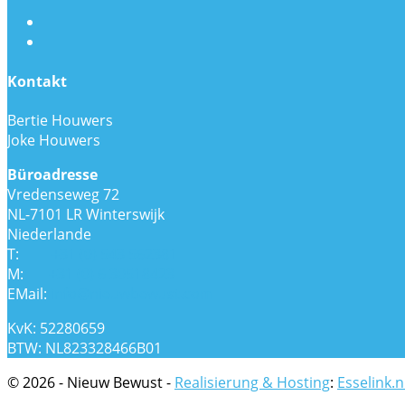
Kontakt
Bertie Houwers
Joke Houwers
Büroadresse
Vredenseweg 72
NL-7101 LR Winterswijk
Niederlande
T:
+31 (0) 543 562381
M:
+31 (0) 6 30518423
EMail:
info@nieuwbewust.com
KvK: 52280659
BTW: NL823328466B01
© 2026 - Nieuw Bewust -
Realisierung & Hosting
:
Esselink.