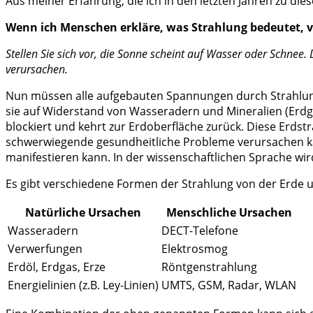
Aus meiner Erfahrung, die ich in den letzten Jahren zu d
Wenn ich Menschen erkläre, was Strahlung bedeutet, v
Stellen Sie sich vor, die Sonne scheint auf Wasser oder Schne
verursachen.
Nun müssen alle aufgebauten Spannungen durch Strahlung ü
sie auf Widerstand von Wasseradern und Mineralien (Erdga
blockiert und kehrt zur Erdoberfläche zurück. Diese Erdstr
schwerwiegende gesundheitliche Probleme verursachen kan
manifestieren kann. In der wissenschaftlichen Sprache wi
Es gibt verschiedene Formen der Strahlung von der Erde
Natürliche Ursachen
Menschliche Ursachen
Wasseradern
DECT-Telefone
Verwerfungen
Elektrosmog
Erdöl, Erdgas, Erze
Röntgenstrahlung
Energielinien (z.B. Ley-Linien)
UMTS, GSM, Radar, WLAN