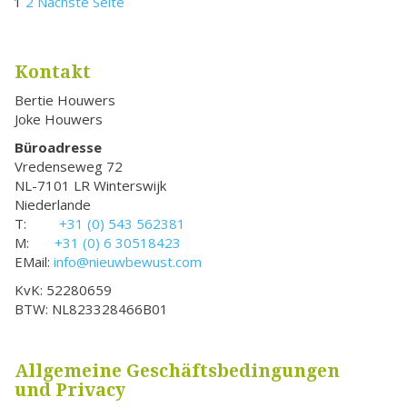
Seitennummerierung
Seite
Seite
1
2
Nächste Seite
der
Beiträge
Kontakt
Bertie Houwers
Joke Houwers
Büroadresse
Vredenseweg 72
NL-7101 LR Winterswijk
Niederlande
T:
+31 (0) 543 562381
M:
+31 (0) 6 30518423
EMail:
info@nieuwbewust.com
KvK: 52280659
BTW: NL823328466B01
Allgemeine Geschäftsbedingungen
und Privacy