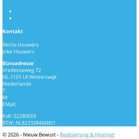
Kontakt
Bertie Houwers
Joke Houwers
Büroadresse
Vredenseweg 72
NL-7101 LR Winterswijk
Niederlande
T:
+31 (0) 543 562381
M:
+31 (0) 6 30518423
EMail:
info@nieuwbewust.com
KvK: 52280659
BTW: NL823328466B01
© 2026 - Nieuw Bewust -
Realisierung & Hosting
: