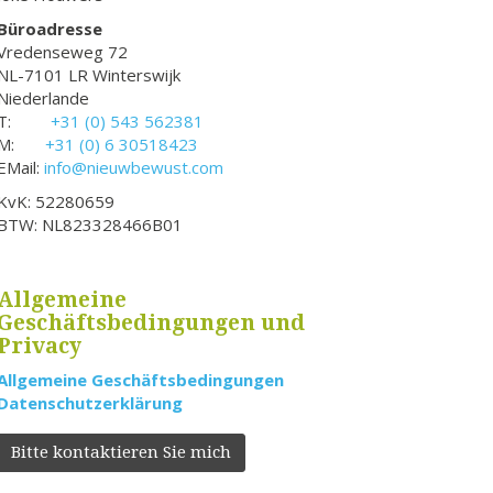
Büroadresse
Vredenseweg 72
NL-7101 LR Winterswijk
Niederlande
T:
+31 (0) 543 562381
M:
+31 (0) 6 30518423
EMail:
info@nieuwbewust.com
KvK: 52280659
BTW: NL823328466B01
Allgemeine
Geschäftsbedingungen und
Privacy
Allgemeine Geschäftsbedingungen
Datenschutzerklärung
Bitte kontaktieren Sie mich