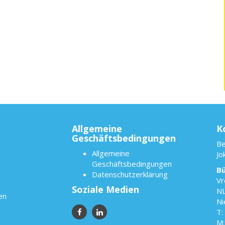
Allgemeine
K
Geschäftsbedingungen
Be
Allgemeine
Jo
Geschäftsbedingungen
B
Datenschutzerklärung
Vr
Soziale Medien
NL
en
Ni
M: