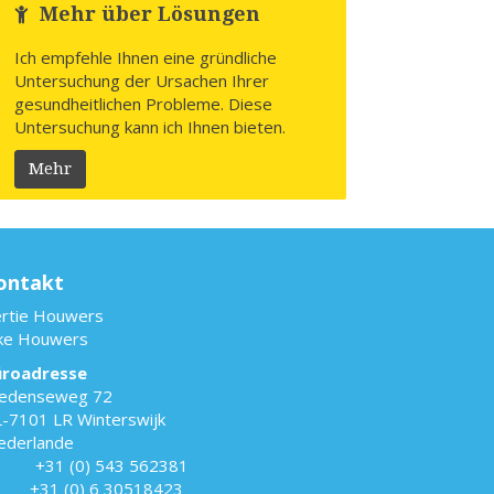
Mehr über Lösungen
Ich empfehle Ihnen eine gründliche
Untersuchung der Ursachen Ihrer
gesundheitlichen Probleme. Diese
Untersuchung kann ich Ihnen bieten.
Mehr
ontakt
rtie Houwers
ke Houwers
üroadresse
edenseweg 72
-7101 LR Winterswijk
ederlande
T:
+31 (0) 543 562381
+31 (0) 6 30518423