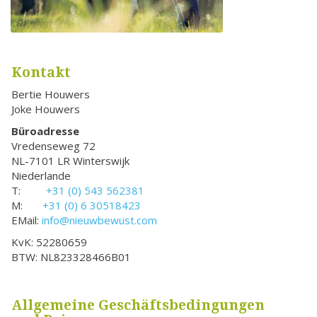
Kontakt
Bertie Houwers
Joke Houwers
Büroadresse
Vredenseweg 72
NL-7101 LR Winterswijk
Niederlande
T:
+31 (0) 543 562381
M:
+31 (0) 6 30518423
EMail:
info@nieuwbewust.com
KvK: 52280659
BTW: NL823328466B01
Allgemeine Geschäftsbedingungen