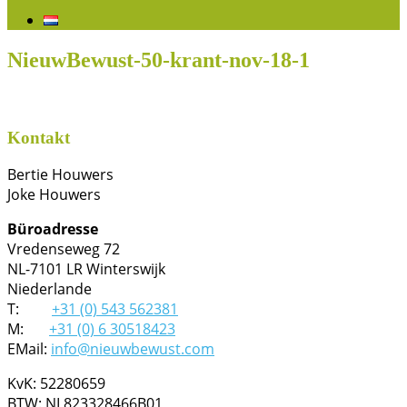
NieuwBewust-50-krant-nov-18-1
Kontakt
Bertie Houwers
Joke Houwers
Büroadresse
Vredenseweg 72
NL-7101 LR Winterswijk
Niederlande
T:
+31 (0) 543 562381
M:
+31 (0) 6 30518423
EMail:
info@nieuwbewust.com
KvK: 52280659
BTW: NL823328466B01