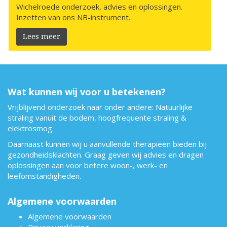
Wichelroede onderzoek, advies en oplossingen.
Inzetten van ons NB-instrument.
Lees meer
Wat kunnen wij voor u betekenen?
Vrijblijvend onderzoek naar onder andere: Natuurlijke
straling vanuit de bodem, hoogfrequente straling &
elektrosmog.
Daarnaast kunnen wij u aanvullende therapieën bieden bij
gezondheidsklachten. Graag geven wij advies en dragen
oplossingen aan voor betere woon-, werk- en
leefomstandigheden.
Algemene voorwaarden
Algemene voorwaarden