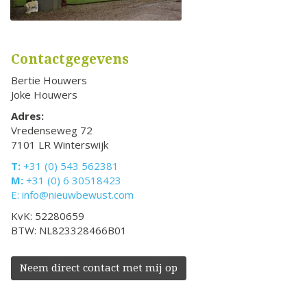
Contactgegevens
Bertie Houwers
Joke Houwers
Adres:
Vredenseweg 72
7101 LR Winterswijk
T:
+31 (0) 543 562381
M:
+31 (0) 6 30518423
E:
info@nieuwbewust.com
KvK: 52280659
BTW: NL823328466B01
Neem direct contact met mij op