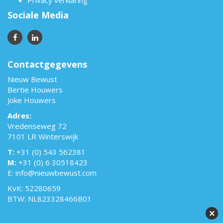
Privacy verklaring
Sociale Media
Contactgegevens
Nieuw Bewust
Bertie Houwers
Joke Houwers
Adres:
Vredenseweg 72
7101 LR Winterswijk
T:
+31 (0) 543 562381
M:
+31 (0) 6 30518423
E:
info@nieuwbewust.com
KvK: 52280659
BTW: NL823328466B01
×