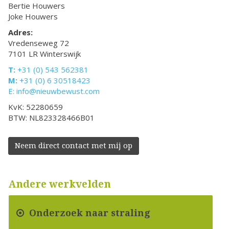
Bertie Houwers
Joke Houwers
Adres:
Vredenseweg 72
7101 LR Winterswijk
T:
+31 (0) 543 562381
M:
+31 (0) 6 30518423
E:
info@nieuwbewust.com
KvK: 52280659
BTW: NL823328466B01
Neem direct contact met mij op
Andere werkvelden
Onderzoek naar straling