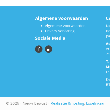
Algemene voorwaarden
C
Algemene voorwaarden
Ni
Privacy verklaring
Be
Jo
Sociale Media
Ad
Vr
71
T:
M
E:
Kv
B
© 2026 - Nieuw Bewust -
Realisatie & hosting
:
Esselink.nu