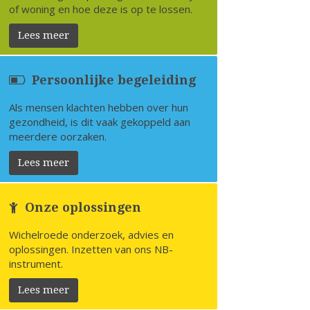
of woning en hoe deze is op te lossen.
Lees meer
Persoonlijke begeleiding
Als mensen klachten hebben over hun
gezondheid, is dit vaak gekoppeld aan
meerdere oorzaken.
Lees meer
Onze oplossingen
Wichelroede onderzoek, advies en
oplossingen. Inzetten van ons NB-
instrument.
Lees meer