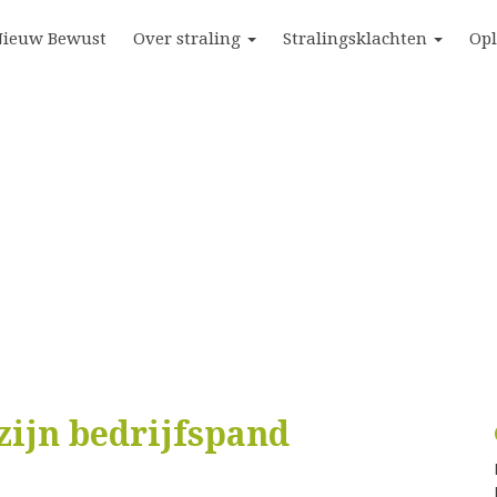
Nieuw Bewust
Over straling
Stralingsklachten
Op
zijn bedrijfspand