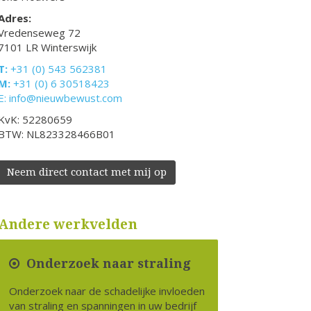
Adres:
Vredenseweg 72
7101 LR Winterswijk
T:
+31 (0) 543 562381
M:
+31 (0) 6 30518423
E:
info@nieuwbewust.com
KvK: 52280659
BTW: NL823328466B01
Neem direct contact met mij op
Andere werkvelden
Onderzoek naar straling
Onderzoek naar de schadelijke invloeden
van straling en spanningen in uw bedrijf