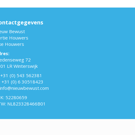
ontactgegevens
euw Bewust
rtie Houwers
ke Houwers
res:
edenseweg 72
01 LR Winterswijk
+31 (0) 543 562381
:
+31 (0) 6 30518423
info@nieuwbewust.com
K: 52280659
TW: NL823328466B01